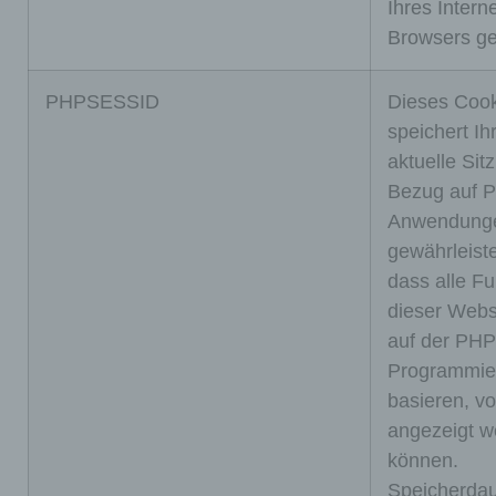
Ihres Interne
Browsers ge
PHPSESSID
Dieses Coo
speichert Ih
aktuelle Sit
Bezug auf 
Gült
Nam
Anwendung
Zweck
igke
e
gewährleiste
it
dass alle F
Diese
dieser Websi
s
auf der PHP
Cooki
Programmie
e
basieren, vo
ermitte
angezeigt w
lt, ob
können.
die
Speicherdau