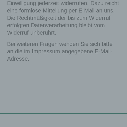
Einwilligung jederzeit widerrufen. Dazu reicht
den
eine formlose Mitteilung per E-Mail an uns.
Verwal
wor
Die Rechtmäßigkeit der bis zum Widerruf
tungsb
dpre
erfolgten Datenverarbeitung bleibt vom
ereich
ss_l
Widerruf unberührt.
von
ogg
WordP
Ses
Bei weiteren Fragen wenden Sie sich bitte
ed_i
ress
sion
an die im Impressum angegebene E-Mail-
n_a
verwe
Adresse.
km_
ndet
mobi
und
le
gelten
für
ander
e
Seiten
besuc
her