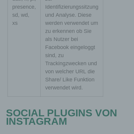
Die nachfolgenden
presence,
Identifizierungssitzung
Cookies zählen zu
sd, wd,
und Analyse. Diese
den technisch
xs
werden verwendet um
notwendigen
zu erkennen ob Sie
Cookies.
als Nutzer bei
Cookies von
Facebook eingeloggt
WordPress
sind, zu
Trackingzwecken und
von welcher URL die
Share/ Like Funktion
verwendet wird.
SOCIAL PLUGINS VON
INSTAGRAM