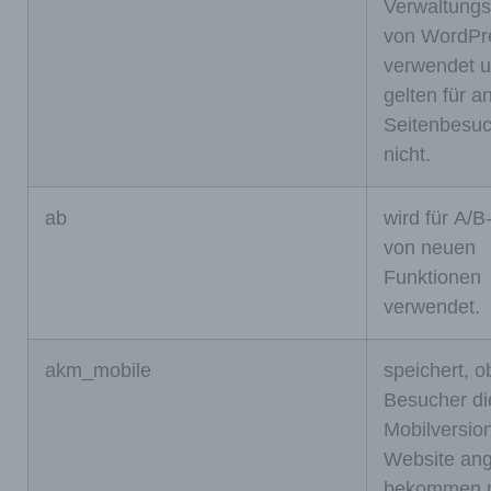
Verwaltungs
e
von WordPr
speich
verwendet 
ert
gelten für a
Ihre
Seitenbesu
aktuell
nicht.
e
Sitzun
ab
wird für A/B
g mit
von neuen
Bezug
Funktionen
auf
verwendet.
PHP-
Anwen
akm_mobile
speichert, o
dunge
Besucher di
n und
Mobilversion
gewäh
Website ang
rleistet
bekommen 