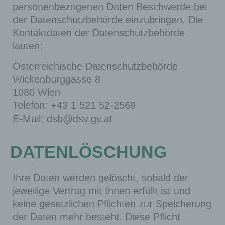
personenbezogenen Daten Beschwerde bei
(wird
der Datenschutzbehörde einzubringen. Die
beim
Kontaktdaten der Datenschutzbehörde
Schlie
lauten:
ßen
Ihres
Österreichische Datenschutzbehörde
Intern
Wickenburggasse 8
1080 Wien
et-
Telefon: +43 1 521 52-2569
Brows
E-Mail: dsb@dsv.gv.at
ers
gelösc
ht).
DATENLÖSCHUNG
Diese
Ihre Daten werden gelöscht, sobald der
Cooki
jeweilige Vertrag mit Ihnen erfüllt ist und
es
keine gesetzlichen Pflichten zur Speicherung
werde
der Daten mehr besteht. Diese Pflicht
n nur