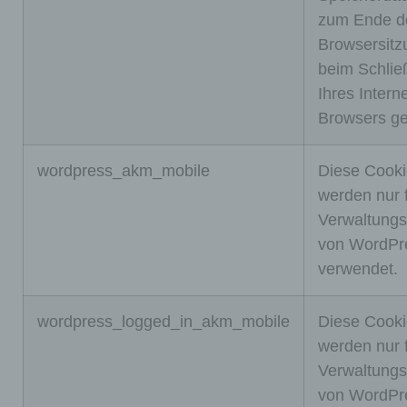
Verwe
zum Ende d
ndung
Browsersitz
von
beim Schlie
Cooki
Ihres Interne
es im
Browsers ge
Brows
er
wordpress_akm_mobile
Diese Cook
deakti
werden nur 
viert
wor
Verwaltungs
wurde.
dpre
von WordPr
Speich
ss_t
Ses
verwendet.
erdau
est_
sion
er: Bis
cook
wordpress_logged_in_akm_mobile
Diese Cook
zum
ie
werden nur 
Ende
Verwaltungs
der
von WordPr
Brows