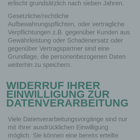
wor
erlischt grundsätzlich nach sieben Jahren.
für
dpre
den
Gesetzliche/rechtliche
ss_a
1
Verwal
Aufbewahrungspflichten, oder vertragliche
km_
Jahr
tungsb
Verpflichtungen z.B. gegenüber Kunden aus
mobi
ereich
Gewährleistung oder Schadenersatz oder
le
von
gegenüber Vertragspartner sind eine
WordP
Grundlage, die personenbezogenen Daten
ress
weiterhin zu speichern.
verwe
ndet.
WIDERRUF IHRER
EINWILLIGUNG ZUR
Diese
DATENVERARBEITUNG
Cooki
es
werde
Viele Datenverarbeitungsvorgänge sind nur
n nur
mit Ihrer ausdrücklichen Einwilligung
möglich. Sie können eine bereits erteilte
für