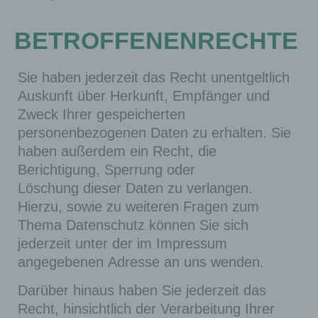
vollstä
ndig
BETROFFENENRECHTE
angez
eigt
Sie haben jederzeit das Recht unentgeltlich
werde
Auskunft über Herkunft, Empfänger und
n
Zweck Ihrer gespeicherten
könne
personenbezogenen Daten zu erhalten. Sie
n.
haben außerdem ein Recht, die
Speich
Berichtigung, Sperrung oder
erdau
Löschung dieser Daten zu verlangen.
er: Bis
Hierzu, sowie zu weiteren Fragen zum
zum
Thema Datenschutz können Sie sich
Ende
jederzeit unter der im Impressum
der
angegebenen Adresse an uns wenden.
Brows
Darüber hinaus haben Sie jederzeit das
ersitzu
Recht, hinsichtlich der Verarbeitung Ihrer
ng