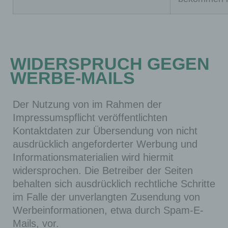
so,
dass
alle
Funkti
onen
WIDERSPRUCH GEGEN
dieser
WERBE-MAILS
Websit
e, die
Der Nutzung von im Rahmen der
auf
Impressumspflicht veröffentlichten
der
Kontaktdaten zur Übersendung von nicht
PHP-
ausdrücklich angeforderter Werbung und
Progra
Informationsmaterialien wird hiermit
PHP
mmier
Ses
widersprochen. Die Betreiber der Seiten
SES
sprach
sion
behalten sich ausdrücklich rechtliche Schritte
SID
e
im Falle der unverlangten Zusendung von
basier
Werbeinformationen, etwa durch Spam-E-
en,
Mails, vor.