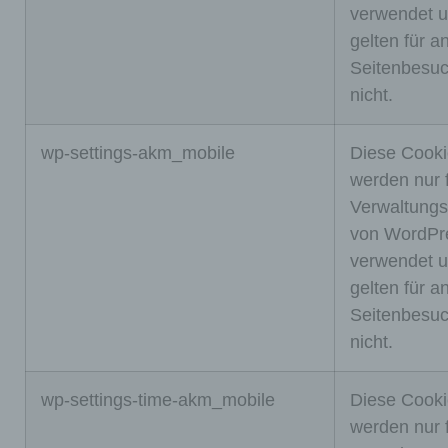
verwendet 
ersitzu
gelten für a
ng
Seitenbesu
(wird
nicht.
beim
Schlie
wp-settings-akm_mobile
Diese Cook
ßen
werden nur 
Ihres
Verwaltungs
Intern
von WordPr
et-
verwendet 
Brows
gelten für a
ers
Seitenbesu
gelösc
nicht.
ht).
Diese
wp-settings-time-akm_mobile
Diese Cook
s
werden nur 
Cooki