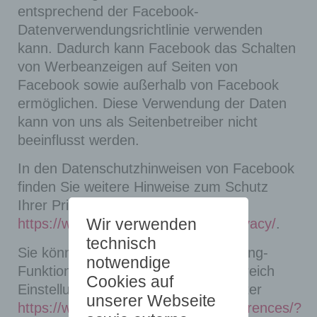
entsprechend der Facebook-
Datenverwendungsrichtlinie verwenden
kann. Dadurch kann Facebook das Schalten
von Werbeanzeigen auf Seiten von
Facebook sowie außerhalb von Facebook
ermöglichen. Diese Verwendung der Daten
kann von uns als Seitenbetreiber nicht
beeinflusst werden.
In den Datenschutzhinweisen von Facebook
finden Sie weitere Hinweise zum Schutz
Ihrer Privatsphäre:
Wir verwenden
https://www.facebook.com/about/privacy/
.
technisch
Sie können außerdem die Remarketing-
notwendige
Funktion „Custom Audiences“ im Bereich
Cookies auf
Einstellungen für Werbeanzeigen unter
unserer Webseite
https://www.facebook.com/ads/preferences/?