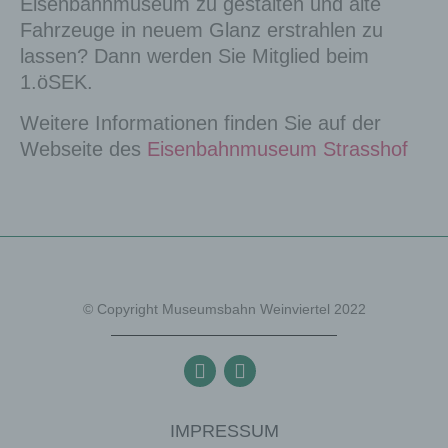
Eisenbahnmuseum zu gestalten und alte
Datenschutzbestim
Fahrzeuge in neuem Glanz erstrahlen zu
mungen
.
lassen? Dann werden Sie Mitglied beim
1.öSEK.
Allgemeine Cookies
Weitere Informationen finden Sie auf der
Die nachfolgenden
Webseite des
Eisenbahnmuseum Strasshof
Cookies zählen zu
den technisch
notwendigen
Cookies.
Cookies von
© Copyright Museumsbahn Weinviertel 2022
WordPress
IMPRESSUM