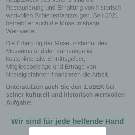
Restaurierung und Erhaltung von historisch
wertvollen Schienenfahrzeugen. Seit 2021
betreibt er auch die Museumsbahn
Weinviertel.
Die Erhaltung der Museumsbahn, des
Museums und der Fahrzeuge ist
kostenintensiv. Eintrittsgelder,
Mitgliedsbeiträge und Erträge von
Nostalgiefahrten finanzieren die Arbeit.
Unterstützen auch Sie den 1.öSEK bei
seiner kulturell und historisch wertvollen
Aufgabe!
Wir sind für jede helfende Hand
dankbar.